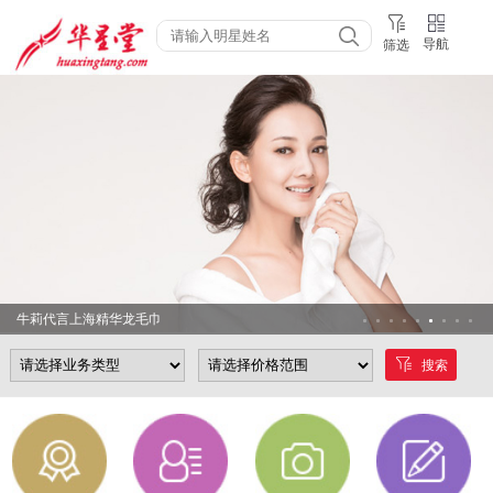
导航
筛选
牛莉代言上海精华龙毛巾
搜索