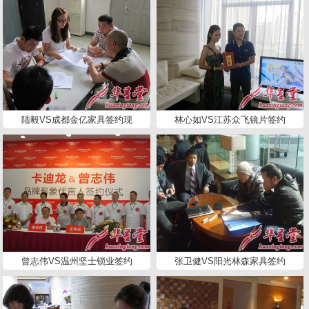
陆毅VS成都金亿家具签约现
林心如VS江苏众飞镜片签约
曾志伟VS温州坚士锁业签约
张卫健VS阳光林森家具签约