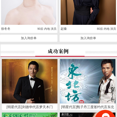
徐冬冬
赵秦
90后 内地 演员
80后 内地 演员
加入询价单
加入询价单
[明星代言]刘德华代言梦天木门
[明星代言]甄子丹三度签约代言东北
坊白酒