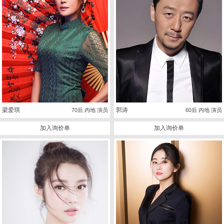
梁爱琪
郭涛
70后 内地 演员
60后 内地 演员
加入询价单
加入询价单