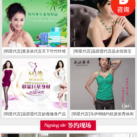
[明星代言]黄圣依代言天下竹竹纤维
[明星代言]温碧霞代言晶永恒珠宝
纺织品
[明星代言]温碧霞代言妙瘦修身产品
[明星代言]马伊琍续约杭派依秀休闲
裤