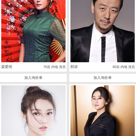
梁爱琪
郭涛
70后 内地 演员
60后 内地 演员
加入询价单
加入询价单