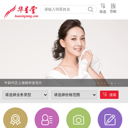
导航
筛选
牛莉代言上海精华龙毛巾
搜索