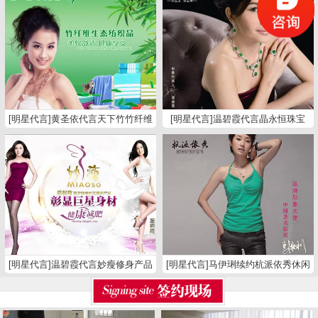
[明星代言]黄圣依代言天下竹竹纤维
[明星代言]温碧霞代言晶永恒珠宝
纺织品
[明星代言]温碧霞代言妙瘦修身产品
[明星代言]马伊琍续约杭派依秀休闲
裤