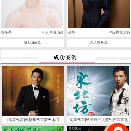
徐冬冬
赵秦
90后 内地 演员
80后 内地 演员
加入询价单
加入询价单
[明星代言]刘德华代言梦天木门
[明星代言]甄子丹三度签约代言东北
坊白酒