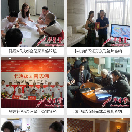
陆毅VS成都金亿家具签约现
林心如VS江苏众飞镜片签约
曾志伟VS温州坚士锁业签约
张卫健VS阳光林森家具签约