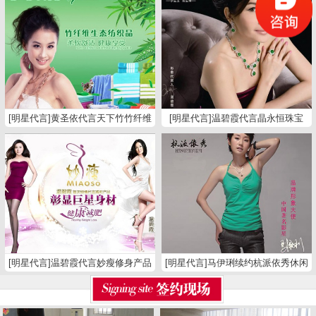
[明星代言]黄圣依代言天下竹竹纤维
[明星代言]温碧霞代言晶永恒珠宝
纺织品
[明星代言]温碧霞代言妙瘦修身产品
[明星代言]马伊琍续约杭派依秀休闲
裤