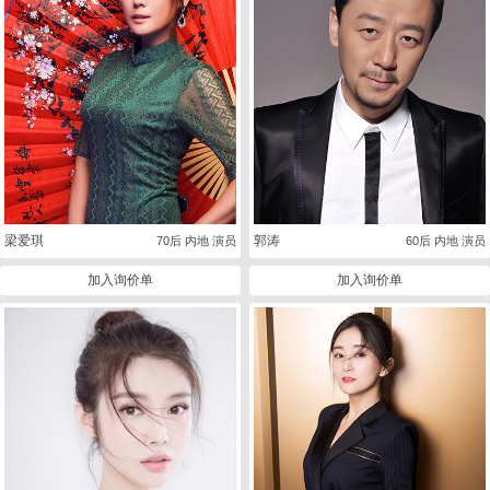
梁爱琪
郭涛
70后 内地 演员
60后 内地 演员
加入询价单
加入询价单