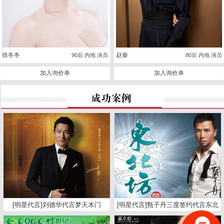
徐冬冬
赵秦
90后 内地 演员
80后 内地 演员
加入询价单
加入询价单
[明星代言]刘德华代言梦天木门
[明星代言]甄子丹三度签约代言东北
坊白酒