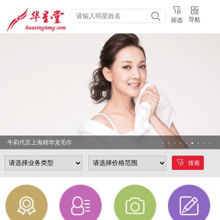
导航
筛选
牛莉代言上海精华龙毛巾
搜索