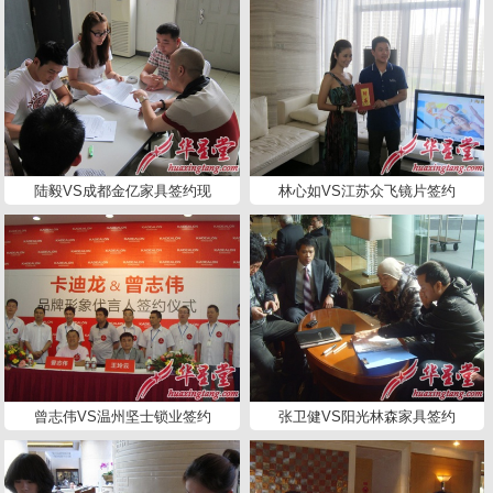
陆毅VS成都金亿家具签约现
林心如VS江苏众飞镜片签约
曾志伟VS温州坚士锁业签约
张卫健VS阳光林森家具签约