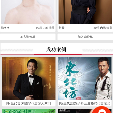
徐冬冬
赵秦
90后 内地 演员
80后 内地 演员
加入询价单
加入询价单
[明星代言]刘德华代言梦天木门
[明星代言]甄子丹三度签约代言东北
坊白酒