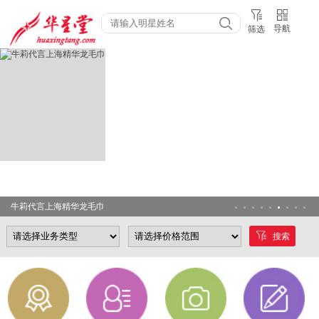
导航
筛选
牛莉代言上海精华龙毛巾
搜索