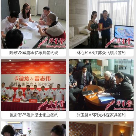
陆毅VS成都金亿家具签约现
林心如VS江苏众飞镜片签约
曾志伟VS温州坚士锁业签约
张卫健VS阳光林森家具签约