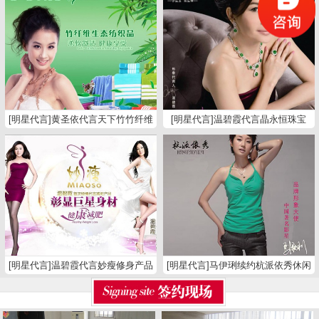
[明星代言]黄圣依代言天下竹竹纤维
[明星代言]温碧霞代言晶永恒珠宝
纺织品
[明星代言]温碧霞代言妙瘦修身产品
[明星代言]马伊琍续约杭派依秀休闲
裤