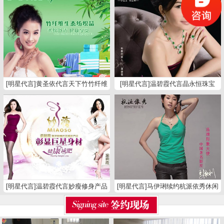
[明星代言]黄圣依代言天下竹竹纤维
[明星代言]温碧霞代言晶永恒珠宝
纺织品
[明星代言]温碧霞代言妙瘦修身产品
[明星代言]马伊琍续约杭派依秀休闲
裤