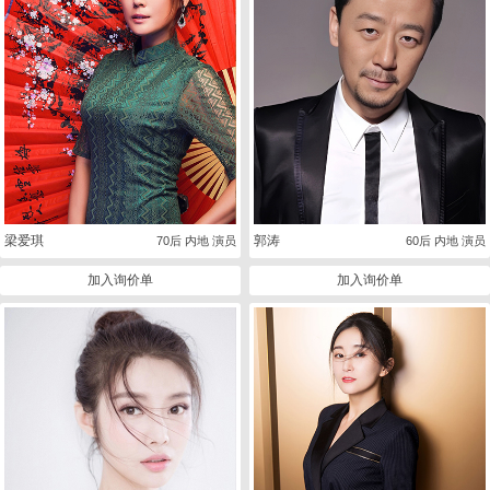
梁爱琪
郭涛
70后 内地 演员
60后 内地 演员
加入询价单
加入询价单