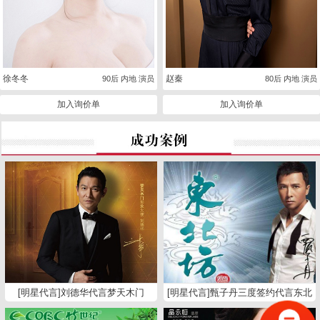
徐冬冬
赵秦
90后 内地 演员
80后 内地 演员
加入询价单
加入询价单
[明星代言]刘德华代言梦天木门
[明星代言]甄子丹三度签约代言东北
坊白酒