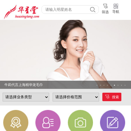
导航
筛选
牛莉代言上海精华龙毛巾
搜索