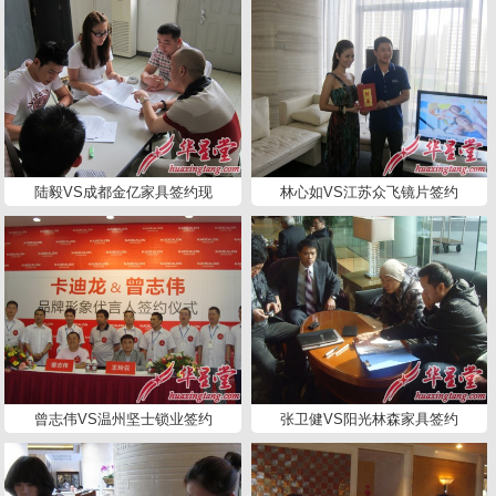
陆毅VS成都金亿家具签约现
林心如VS江苏众飞镜片签约
曾志伟VS温州坚士锁业签约
张卫健VS阳光林森家具签约